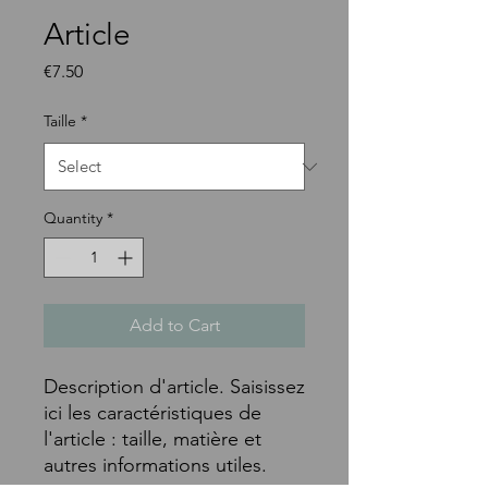
Article
Price
€7.50
Taille
*
Quantity
*
Add to Cart
Description d'article. Saisissez 
ici les caractéristiques de 
l'article : taille, matière et 
autres informations utiles.