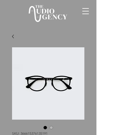
SKU: 366615376135191