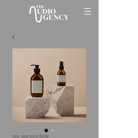
SKU: 364215376135199