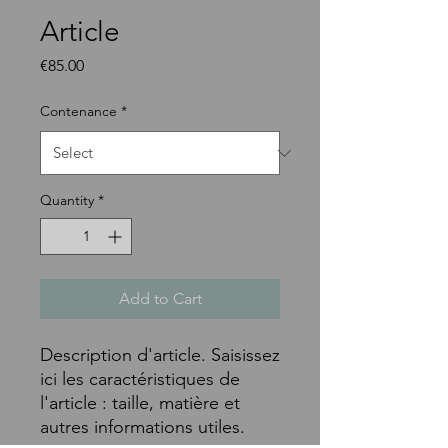
Article
Price
€85.00
Contenance
*
Quantity
*
Add to Cart
Description d'article. Saisissez 
ici les caractéristiques de 
l'article : taille, matière et 
autres informations utiles.