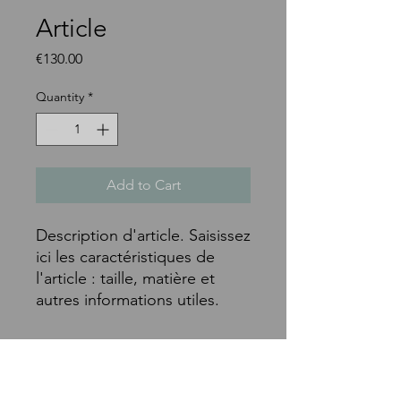
Article
Price
€130.00
Quantity
*
Add to Cart
Description d'article. Saisissez 
ici les caractéristiques de 
l'article : taille, matière et 
autres informations utiles.
DÉTAILS D'ARTICLE
Détails d'article. Saisissez ici les